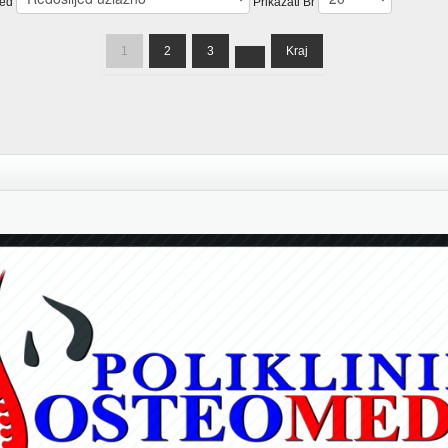
jed
Prikazati Br
1
2
3
Kraj