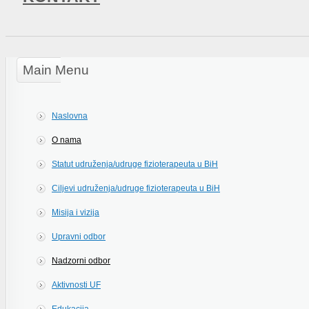
Main Menu
Naslovna
O nama
Statut udruženja/udruge fizioterapeuta u BiH
Ciljevi udruženja/udruge fizioterapeuta u BiH
Misija i vizija
Upravni odbor
Nadzorni odbor
Aktivnosti UF