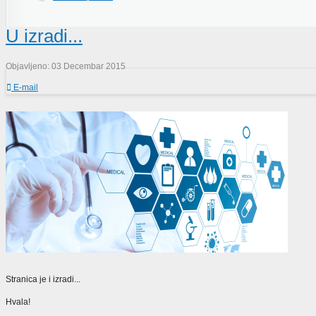
U izradi...
Objavljeno: 03 Decembar 2015
E-mail
Stranica je i izradi...
Hvala!