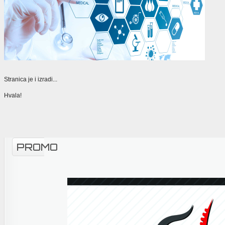
Stranica je i izradi...
Hvala!
PROMO