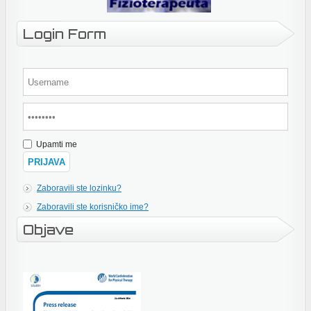
Login Form
Upamti me
Zaboravili ste lozinku?
Zaboravili ste korisničko ime?
Objave