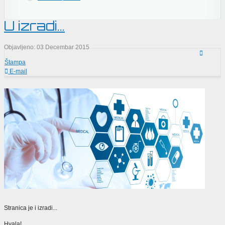
U izradi...
Objavljeno: 03 Decembar 2015
Štampa
E-mail
Stranica je i izradi...
Hvala!