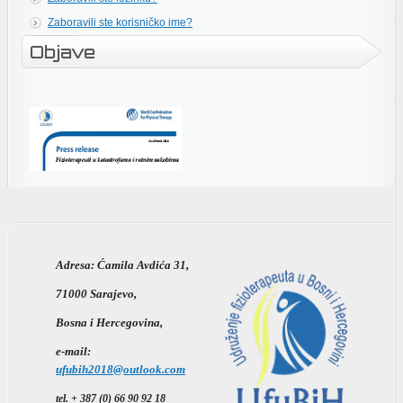
Zaboravili ste korisničko ime?
Objave
Adresa:
Ćamila Avdića 31,
71000 Sarajevo,
Bosna i Hercegovina,
e-mail:
ufubih2018@outlook.com
tel. + 387 (0) 66 90 92 18