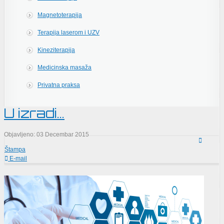
Magnetoterapija
Terapija laserom i UZV
Kineziterapija
Medicinska masaža
Privatna praksa
U izradi...
Objavljeno: 03 Decembar 2015
Štampa
E-mail