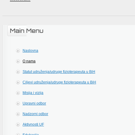
Main Menu
Naslovna
O nama
Statut udruženja/udruge fizioterapeuta u BiH
Ciljevi udruženja/udruge fizioterapeuta u BiH
Misija i vizija
Upravni odbor
Nadzorni odbor
Aktivnosti UF