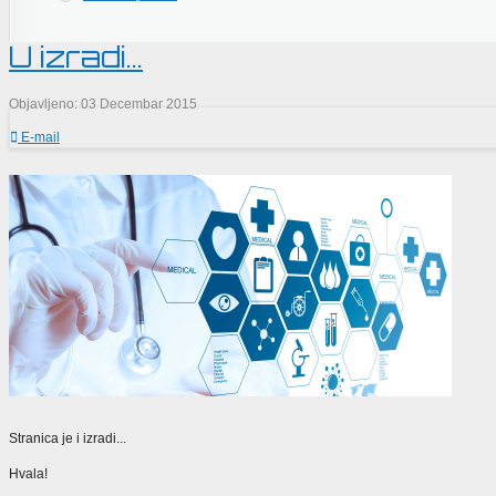
U izradi...
Objavljeno: 03 Decembar 2015
E-mail
Stranica je i izradi...
Hvala!