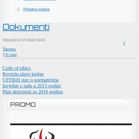
Privatna praksa
Dokumenti
Objavljeno: 05 Mart 2016
Štampa
E-mail
Code of ethics
Revizija plave knjige
UFFBiH stav o normativima
Izvještaj o radu u 2015 godini
Plan aktivnosti za 2016 godinu
PROMO