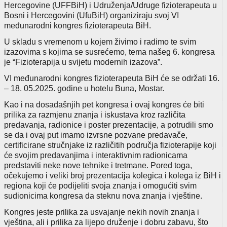
Hercegovine (UFFBiH) i Udruženja/Udruge fizioterapeuta u
Bosni i Hercegovini (UfuBiH) organiz
iraju svoj VI
međunarodn
i
kongres fizioterapeuta BiH.
U skladu s vremenom u kojem živimo i radimo te svim
izazovima s kojima se susrećemo, tema našeg 6. kongresa
je “Fizioterapija u svijetu modernih izazova”.
V
I
međunarodni kongres fizioterapeuta BiH će se održati 1
6
.
–
18
. 05.2025. godine u hotelu Buna, Mostar.
Kao i na dosadašnjih pet kongresa i ovaj kongres će biti
prilika za razmjenu znanja i iskustava kroz različita
predavanja, radionice i poster prezentacije, a potrudili smo
se da i ovaj put imamo izvrsne pozvane predavače,
certificirane stručnjake iz različitih područja fizioterapije koji
će svojim predavanjima i interaktivnim radionicama
predstaviti neke nove tehnike i tretmane. Pored toga,
očekujemo i veliki broj prezentacija kolegica i kolega iz BiH i
regiona koji će podijeliti svoja znanja i omogućiti svim
sudionicima kongresa da steknu nova znanja i vještine.
Kongres jeste prilika za usvajanje nekih novih znanja i
vještina, ali i prilika za lijepo druženje i dobru zabavu, što