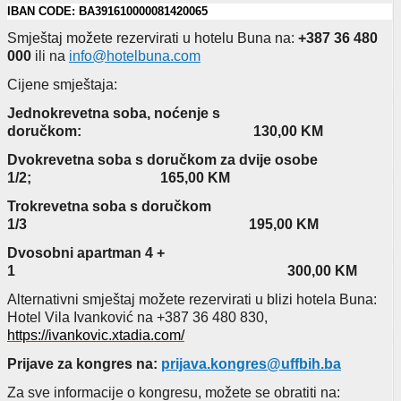
IBAN CODE:
BA391610000081420065
Smještaj možete rezervirati u hotelu Buna na:
+387 36 480
000
ili na
info@hotelbuna.com
Cijene smještaja:
Jednokrevetna soba, noćenje s
doručkom:
1
30
,00 KM
Dvokrevetna soba s doručkom za dvije osobe
1/2;
165
,00 KM
Trokrevetna soba s doručkom
1/3 195,00 KM
Dvosobni apartman 4 +
1 300,00 KM
Alternativni smještaj možete rezervirati u blizi hotela Buna:
Hotel Vila Ivanković na +387 36 480 830,
https://ivankovic.xtadia.com/
Prijave za kongres na:
prijava.kongres@uffbih.ba
Za sve informacije o kongresu, možete se obratiti na: