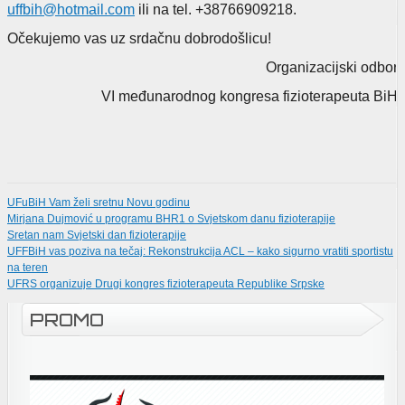
uffbih@hotmail.com
ili na tel. +38766909218.
Očekujemo vas uz srdačnu dobrodošlicu!
Organizacijski odbor
VI međunarodnog kongresa fizioterapeuta BiH
UFuBiH Vam želi sretnu Novu godinu
Mirjana Dujmović u programu BHR1 o Svjetskom danu fizioterapije
Sretan nam Svjetski dan fizioterapije
UFFBiH vas poziva na tečaj: Rekonstrukcija ACL – kako sigurno vratiti sportistu
na teren
UFRS organizuje Drugi kongres fizioterapeuta Republike Srpske
PROMO