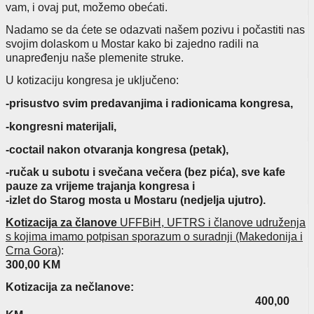
vam, i ovaj put, možemo obećati.
Nadamo se da ćete se odazvati našem pozivu i počastiti nas
svojim dolaskom u Mostar kako bi zajedno radili na
unapređenju naše plemenite struke.
U kotizaciju kongresa je uključeno:
-prisustvo svim predavanjima i radionicama kongresa,
-kongresni materijali,
-coctail nakon otvaranja kongresa (petak),
-ručak u subotu i svečana večera (bez pića), sve kafe
pauze za vrijeme trajanja kongresa i
-izlet do Starog mosta u Mostaru (nedjelja ujutro).
Kotizacija
za članove
UFFBiH, UFTRS i članove udruženja
s kojima imamo potpisan sporazum o suradnji (Makedonija i
Crna Gora)
:
300,00 KM
Kotizacija za nečlanove:
400,00