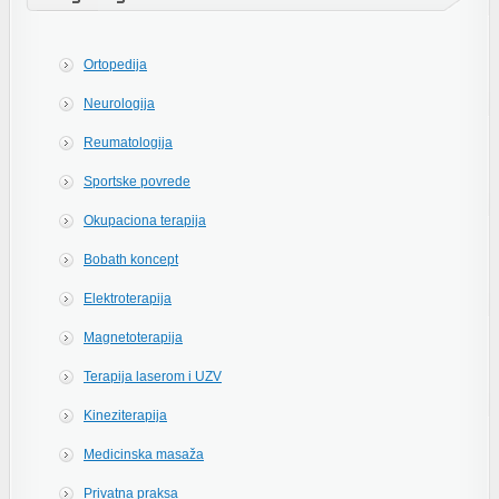
Ortopedija
Neurologija
Reumatologija
Sportske povrede
Okupaciona terapija
Bobath koncept
Elektroterapija
Magnetoterapija
Terapija laserom i UZV
Kineziterapija
Medicinska masaža
Privatna praksa