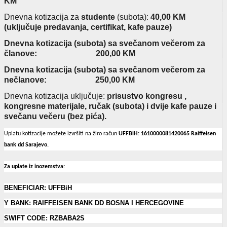
KM
Dnevna kotizacija za
studente
(subota):
4
0,00 KM
(uključuje predavanja, certifikat, kafe pauze)
Dnevna kotizacija (subota) sa svečanom večerom za
članove: 200,00 KM
Dnevna kotizacija (subota) sa svečanom večerom za
nečlanove: 250,00 KM
Dnevna kotizacija uključuje:
prisustvo kongresu ,
kongresne materijale, ručak (subota) i dvije kafe pauze i
svečanu večeru (bez pića).
Uplatu kotizacije možete izvršiti na žiro račun
UFFBiH:
1610000081420065 Raiffeisen
bank dd Sarajevo.
Za uplate iz inozemstva:
BENEFICIAR
: UFFBiH
Y BANK:
RAIFFEISEN BANK DD BOSNA I HERCEGOVINE
SWIFT CODE
:
RZBABA2S